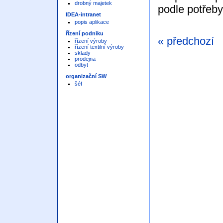
drobný majetek
podle potřeby
IDEA-intranet
popis aplikace
řízení podniku
« předchozí
řízení výroby
řízení textilní výroby
sklady
prodejna
odbyt
organizační SW
šéf