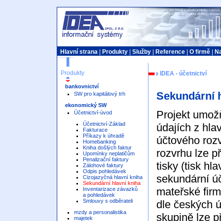
Hlavní strana
|
Produkty
|
Služby
|
Reference
|
O firmě
|
Na
Produkty
IDEA - účetnictví
bankovnictví
Sekundární h
SW pro kapitálový trh
ekonomický SW
Projekt umož
Účetnictví-úvod
Účetnictví-Základ
údajích z hla
Fakturace
Příkazy k úhradě
účtového roz
Homebanking
Kniha došlých faktur
rozvrhu lze př
Upomínky neplatičům
Penalizační faktury
tisky (tisk hl
Zálohové faktury
Odpis pohledávek
sekundární úč
Cizojazyčná hlavní kniha
Sekundární hlavní kniha
mateřské firm
Inventarizace závazků
a pohledávek
Smlouvy s odběrateli
dle českých ú
mzdy a personalistika
skupině lze p
majetek